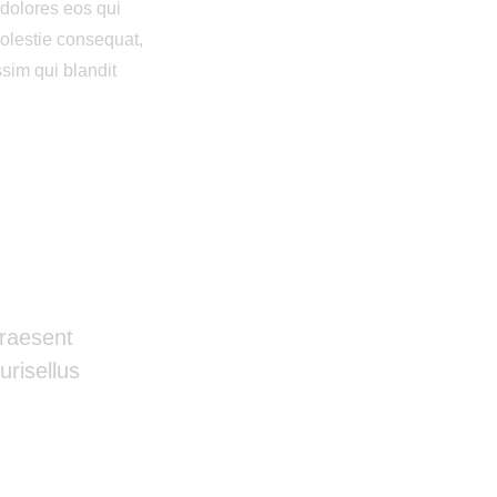
 dolores eos qui
molestie consequat,
ssim qui blandit
Praesent
risellus