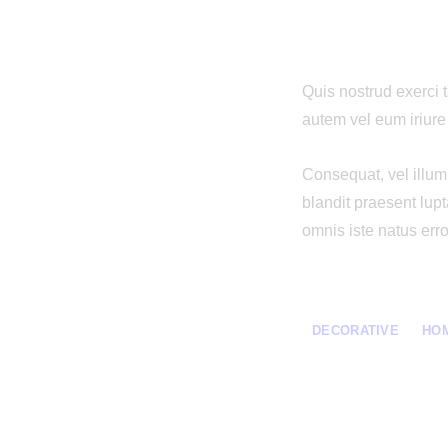
Quis nostrud exerci 
autem vel eum iriure 
Сonsequat, vel illum 
blandit praesent lupt
omnis iste natus err
DECORATIVE
HO