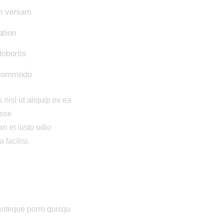
m veniam
ation
lobortis
a commodo
 nisl ut aliquip ex ea
esse
an et iusto odio
 facilisi.
unteque porro quisqu