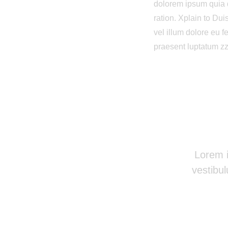
dolorem ipsum quia d
ration. Xplain to Dui
vel illum dolore eu f
praesent luptatum zzr
Lorem i
vestibu