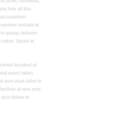
sit amet, conseetur,
you how all this
m accusantium
entore veritatis et
orro quisqu dolorem
 ration. Xplain to
ismod tincidunt ut
rud exerci tation
l eum iriure dolor in
facilisis at vero eros
 duis dolore te