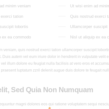
 ad minim veniam
Ut wisi enim ad mini
exerci tation
Quis nostrud exerci t
uscipit lobortis
Ullamcorper suscipit 
uip ex ea commodo
Nisl ut aliquip ex e
 veniam, quis nostrud exerci tation ullamcorper suscipit lobortis
uis autem vel eum iriure dolor in hendrerit in vulputate velit 
el illum dolore eu feugiat nulla facilisis at vero eros et accums
 praesent luptatum zzril delenit augue duis dolore te feugait nulla
Velit, Sed Quia Non Numquam
sequuntur magni dolores eos qui ratione voluptatem sequi nesci