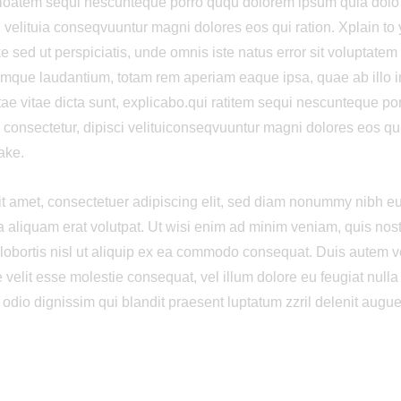
tioatem sequi nescunteque porro ququ dolorem ipsum quia dolo 
i velituia conseqvuuntur magni dolores eos qui ration. Xplain to 
e sed ut perspiciatis, unde omnis iste natus error sit voluptate
mque laudantium, totam rem aperiam eaque ipsa, quae ab illo inv
tae vitae dicta sunt, explicabo.qui ratitem sequi nescunteque p
, consectetur, dipisci velituiconseqvuuntur magni dolores eos qui
ake.
t amet, consectetuer adipiscing elit, sed diam nonummy nibh eu
 aliquam erat volutpat. Ut wisi enim ad minim veniam, quis nost
 lobortis nisl ut aliquip ex ea commodo consequat. Duis autem ve
e velit esse molestie consequat, vel illum dolore eu feugiat nulla 
odio dignissim qui blandit praesent luptatum zzril delenit augue