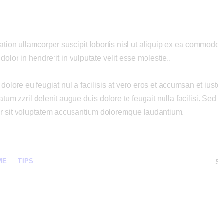
tation ullamcorper suscipit lobortis nisl ut aliquip ex ea commo
dolor in hendrerit in vulputate velit esse molestie..
dolore eu feugiat nulla facilisis at vero eros et accumsan et ius
atum zzril delenit augue duis dolore te feugait nulla facilisi. Sed
or sit voluptatem accusantium doloremque laudantium.
ME
TIPS