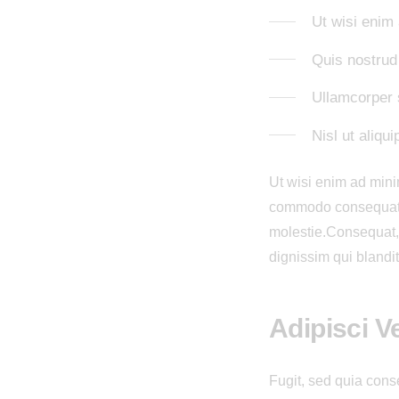
Ut wisi enim
Quis nostrud 
Ullamcorper s
Nisl ut aliq
Ut wisi enim ad minim
commodo consequat. D
molestie.Сonsequat, v
dignissim qui blandit
Adipisci 
Fugit, sed quia con