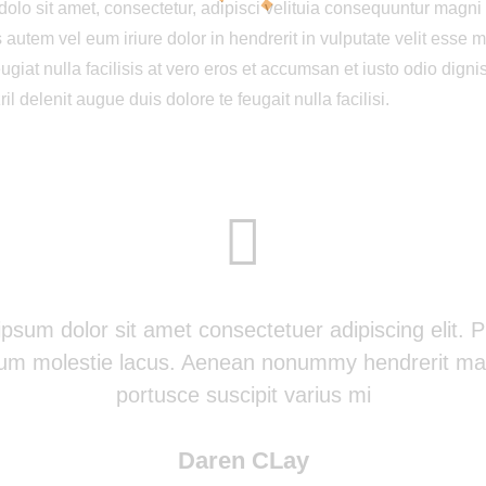
olo sit amet, consectetur, adipisci velituia consequuntur magni
s autem vel eum iriure dolor in hendrerit in vulputate velit esse 
eugiat nulla facilisis at vero eros et accumsan et iusto odio digni
il delenit augue duis dolore te feugait nulla facilisi.
psum dolor sit amet consectetuer adipiscing elit. 
lum molestie lacus. Aenean nonummy hendrerit mau
portusce suscipit varius mi
Daren CLay