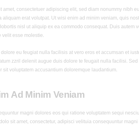
t amet, consectetuer adipiscing elit, sed diam nonummy nibh eu
 aliquam erat volutpat. Ut wisi enim ad minim veniam, quis nost
 lobortis nisl ut aliquip ex ea commodo consequat. Duis autem ve
e velit esse molestie.
dolore eu feugiat nulla facilisis at vero eros et accumsan et ius
atum zzril delenit augue duis dolore te feugait nulla facilisi. Sed
or sit voluptatem accusantium doloremque laudantium.
nim Ad Minim Veniam
sequuntur magni dolores eos qui ratione voluptatem sequi nesci
olo sit amet, consectetur, adipisci velituia consequuntur magni