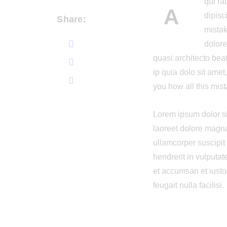
qui ra
A
dipisc
Share:
mistak
dolore
quasi architecto bea
ip quia dolo sit amet
you how all this mist
Lorem ipsum dolor si
laoreet dolore magna
ullamcorper suscipit
hendrerit in vulputat
et accumsan et iusto 
feugait nulla facilisi.