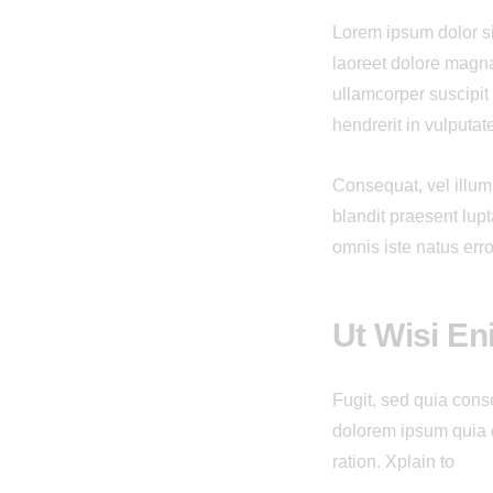
Lorem ipsum dolor si
laoreet dolore magna
ullamcorper suscipit
hendrerit in vulputat
Сonsequat, vel illum 
blandit praesent lupt
omnis iste natus err
Ut Wisi E
Fugit, sed quia con
dolorem ipsum quia d
ration. Xplain to